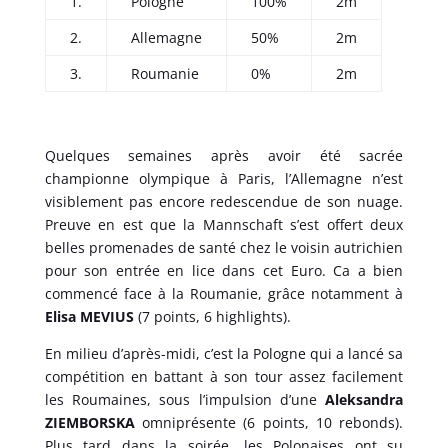
1.
Pologne
100%
2m
2.
Allemagne
50%
2m
3.
Roumanie
0%
2m
Quelques semaines après avoir été sacrée
championne olympique à Paris, l’Allemagne n’est
visiblement pas encore redescendue de son nuage.
Preuve en est que la Mannschaft s’est offert deux
belles promenades de santé chez le voisin autrichien
pour son entrée en lice dans cet Euro. Ca a bien
commencé face à la Roumanie, grâce notamment à
Elisa MEVIUS
(7 points, 6 highlights).
En milieu d’après-midi, c’est la Pologne qui a lancé sa
compétition en battant à son tour assez facilement
les Roumaines, sous l’impulsion d’une
Aleksandra
ZIEMBORSKA
omniprésente (6 points, 10 rebonds).
Plus tard dans la soirée, les Polonaises ont su