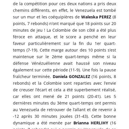
de la compétition pour ces deux nations a pris deux
chemins différents, en effet, le Venezuela est tombé
sur un mur et les coéquipières de
Waleska PEREZ
(8
points, 7 rebonds) n’ont marqué que 18 points sur 20
minutes de jeu ! La Colombie de son côté a été plus
féroce en attaque, et le score a penché en leur
faveur particulièrement sur la fin du 1er quart-
temps (7-19). Cette marge autour des 10 points s’est
maintenue sur le 2ème quart-temps même si la
défense Vénézuélienne avait haussé son niveau
également sur cette période (11-9). Une fois la pause
fraîcheur terminée,
Daniela GONZALEZ
(16 points, 8
rebonds) et la Colombie sont reparties avec l’envie
de creuser l’écart et cela a été superbement réalisé,
car elles ont mené de 21 points (20-41). Les 5
dernières minutes du 3ème quart-temps ont permis
au Venezuela de retrouver de l’allant et de revenir à
-12 après 30 minutes jouées (31-43). Cette bonne
dynamique a été menée par
Brianna HERLIHY
(16