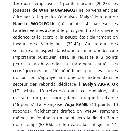
1er quart-temps avec 11 points marqués (20-26). Les
joueuses de
Wani MUGANGUZI
ne parvenaient pas
à freiner l’attaque des Yonnaises. Malgré le retour de
Nausia WOOLFOLK
(10 points, 4 passes), les
Landernéennes avaient le plus grand mal à suivre la
cadence et le score à la pause était clairement en
faveur des Vendéenes (32-45). Au retour des
vestiaires, un aspect statistique a connu une bascule
importante puisqu’en effet, la réussite à 3 points
pour la Roche-Vendee a fortement chuté. Les
conséquences ont été bénéfiques pour les Louves
qui ont pu s’appuyer sur une domination dans le
secteur des rebonds, dédicace à
Evelyn AKHATOR
(17 points, 13 rebonds) dans ce domaine, afin
d’assurer un gros scoring dans la raquette adverse
(46 points). La Française,
Adja KANE
, (13 points, 10
rebonds), fraîchement draftee en WNBA, ramenait
même son équipe à un point vers la fin du 3eme
quart-temps (55-56). Landerneau allait infliger un 14-