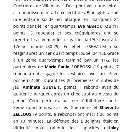
Guerrières de Villeneuve d’Ascq ont vécu une soirée
à rebondissements. Le collectif des Bluelights a fait
une entame solide en attaque en marquant 24
points dans le 1er quart-temps.
Eve MAHOUTOU
(11
points, 5 rebonds) et ses coéquipières ont su
prendre les commandes et garder la tête jusqu’à la
17eme minute (30-29). En effet, l’ESBVA-LM a su
réagir après un 1er quart-temps loupé (24-16). Grâce
à un 2eme quart-temps terminé par un 11-2, les
partenaires de
Marie Paule FOPPOSSI
(19 points, 7
rebonds) ont regagné les vestiaires avec un +6 en
poche (32-38). Durant les 20 premières minutes de
jeu,
Aminata GUEYE
(5 points, 1 rebond) avait du
quitter le parquet après un choc subi au niveau du
genou. Cette perte n’a pas été rédhibitoire sur le
3eme quart-temps, car les Guerrières et
Shavonte
ZELLOUS
(9 points, 8 rebonds) ont inscrit 26 points
en 10 minutes. La défense des Bluelights était en
difficulté pour ralentir les capacités d’
Haley