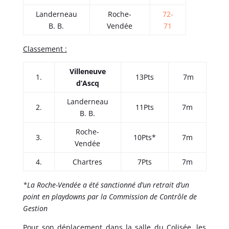
Landerneau
Roche-
72-
B. B.
Vendée
71
Classement :
Villeneuve
1.
13Pts
7m
d’Ascq
Landerneau
2.
11Pts
7m
B. B.
Roche-
3.
10Pts*
7m
Vendée
4.
Chartres
7Pts
7m
*La Roche-Vendée a été sanctionné d’un retrait d’un
point en playdowns par la Commission de Contrôle de
Gestion
Pour son déplacement dans la salle du Colisée, les