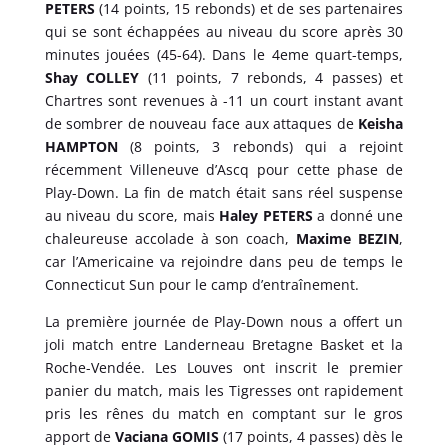
PETERS
(14 points, 15 rebonds) et de ses partenaires
qui se sont échappées au niveau du score après 30
minutes jouées (45-64). Dans le 4eme quart-temps,
Shay COLLEY
(11 points, 7 rebonds, 4 passes) et
Chartres sont revenues à -11 un court instant avant
de sombrer de nouveau face aux attaques de
Keisha
HAMPTON
(8 points, 3 rebonds) qui a rejoint
récemment Villeneuve d’Ascq pour cette phase de
Play-Down. La fin de match était sans réel suspense
au niveau du score, mais
Haley PETERS
a donné une
chaleureuse accolade à son coach,
Maxime BEZIN
,
car l’Americaine va rejoindre dans peu de temps le
Connecticut Sun pour le camp d’entraînement.
La première journée de Play-Down nous a offert un
joli match entre Landerneau Bretagne Basket et la
Roche-Vendée. Les Louves ont inscrit le premier
panier du match, mais les Tigresses ont rapidement
pris les rênes du match en comptant sur le gros
apport de
Vaciana GOMIS
(17 points, 4 passes) dès le