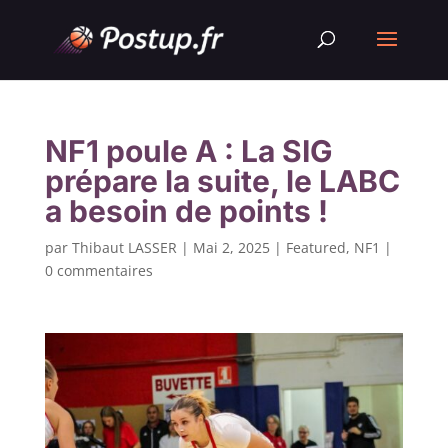
NF1 poule A : La SIG
prépare la suite, le LABC
a besoin de points !
par
Thibaut LASSER
|
Mai 2, 2025
|
Featured
,
NF1
|
0 commentaires