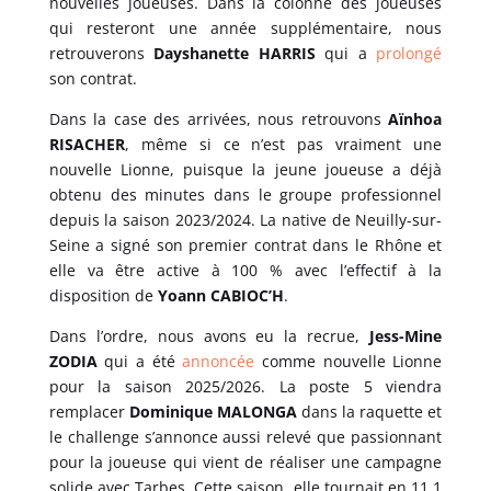
nouvelles joueuses. Dans la colonne des joueuses
qui resteront une année supplémentaire, nous
retrouverons
Dayshanette HARRIS
qui a
prolongé
son contrat.
Dans la case des arrivées, nous retrouvons
Aïnhoa
RISACHER
, même si ce n’est pas vraiment une
nouvelle Lionne, puisque la jeune joueuse a déjà
obtenu des minutes dans le groupe professionnel
depuis la saison 2023/2024. La native de Neuilly-sur-
Seine a signé son premier contrat dans le Rhône et
elle va être active à 100 % avec l’effectif à la
disposition de
Yoann CABIOC’H
.
Dans l’ordre, nous avons eu la recrue,
Jess-Mine
ZODIA
qui a été
annoncée
comme nouvelle Lionne
pour la saison 2025/2026. La poste 5 viendra
remplacer
Dominique MALONGA
dans la raquette et
le challenge s’annonce aussi relevé que passionnant
pour la joueuse qui vient de réaliser une campagne
solide avec Tarbes. Cette saison, elle tournait en 11,1