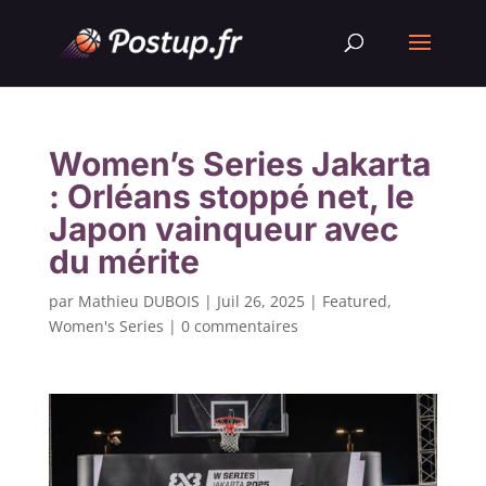
Women’s Series Jakarta
: Orléans stoppé net, le
Japon vainqueur avec
du mérite
par
Mathieu DUBOIS
|
Juil 26, 2025
|
Featured
,
Women's Series
|
0 commentaires