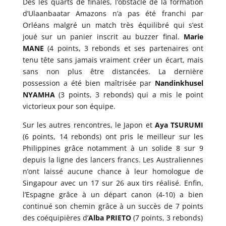
Dès les quarts de finales, l’obstacle de la formation
d’Ulaanbaatar Amazons n’a pas été franchi par
Orléans malgré un match très équilibré qui s’est
joué sur un panier inscrit au buzzer final.
Marie
MANE
(4 points, 3 rebonds et ses partenaires ont
tenu tête sans jamais vraiment créer un écart, mais
sans non plus être distancées. La dernière
possession a été bien maîtrisée par
Nandinkhusel
NYAMHA
(3 points, 3 rebonds) qui a mis le point
victorieux pour son équipe.
Sur les autres rencontres, le Japon et
Aya TSURUMI
(6 points, 14 rebonds) ont pris le meilleur sur les
Philippines grâce notamment à un solide 8 sur 9
depuis la ligne des lancers francs. Les Australiennes
n’ont laissé aucune chance à leur homologue de
Singapour avec un 17 sur 26 aux tirs réalisé. Enfin,
l’Espagne grâce à un départ canon (4-10) a bien
continué son chemin grâce à un succès de 7 points
des coéquipières d’
Alba PRIETO
(7 points, 3 rebonds)