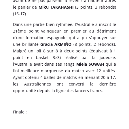
avant de ne pas parvenir à revenir à hauteur après
le panier de
Miku TAKAHASHI
(3 points, 3 rebonds)
(16-17).
Dans une partie bien rythmée, l’Australie a inscrit le
21ème point vainqueur en premier au détriment
d’une formation espagnole qui a pu s’appuyer sur
une brillante
Gracia ARMIÑO
(8 points, 2 rebonds).
Malgré un joli 8 sur 8 à deux points (équivaut à 1
point en basket 3×3) réalisé par la joueuse,
l’Australie avait dans ses rangs
Miela SOWAH
qui a
fini meilleure marqueuse du match avec 12 unités.
Ayant obtenu 4 balles de matchs en menant 20 à 17,
les Australiennes ont converti la dernière
opportunité depuis la ligne des lancers francs.
Finale :