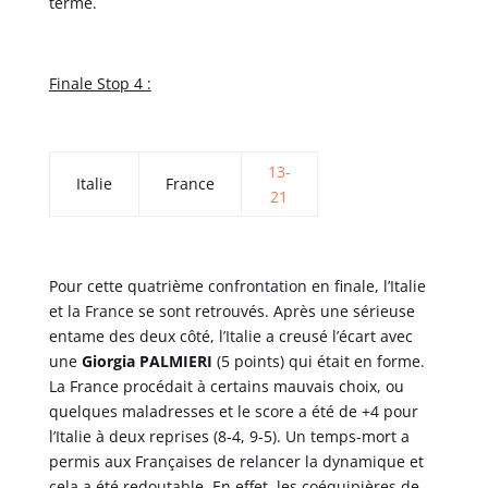
terme.
Finale Stop 4 :
13-
Italie
France
21
Pour cette quatrième confrontation en finale, l’Italie
et la France se sont retrouvés. Après une sérieuse
entame des deux côté, l’Italie a creusé l’écart avec
une
Giorgia PALMIERI
(5 points) qui était en forme.
La France procédait à certains mauvais choix, ou
quelques maladresses et le score a été de +4 pour
l’Italie à deux reprises (8-4, 9-5). Un temps-mort a
permis aux Françaises de relancer la dynamique et
cela a été redoutable. En effet, les coéquipières de