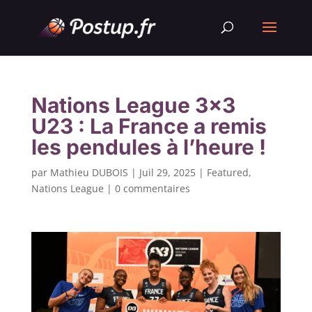
Nations League 3×3
U23 : La France a remis
les pendules à l’heure !
par
Mathieu DUBOIS
|
Juil 29, 2025
|
Featured
,
Nations League
|
0 commentaires