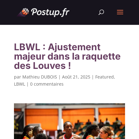
LBWL : Ajustement
majeur dans la raquette
des Louves !
par
Mathieu DUBOIS
|
Août 21, 2025
|
Featured
,
LBWL
|
0 commentaires