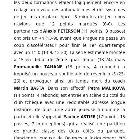
les deux formations étaient logiquement encore en
rodage au niveau des automatismes et des systèmes
de jeu mis en place. Après 5 minutes de jeu, nous
n’avions que 12 points marqués (6-6). Les
partenaires d’
Alexis PETERSON
(11 points, 3 passes)
ont pris un +4 (13-9), avant que Prague ne passe un
coup d’accélérateur pour finir le 1er quart-temps
avec un 11-0 (13-9, 13-20). La série est même montée
à 15 en début de 2ème quart-temps (13-24), mais
Emmanuelle TAHANE
(13 points, 4 rebonds) a
impulsé un nouveau souffle afin de revenir à -3 (23-
26) et provoquer ainsi un temps mort du coach
Martin BASTA
. Dans son effectif,
Petra MALIKOVA
(14 points, 4 rebonds) est entrée en scène du côté du
club tchèque avec une redoutable adresse longue
distance, de plus, une autre joueuse a illuminé la
partie et elle s’appelait
Pauline ASTIER
(17 points, 15
passes, 7 interceptions) qui a réalisé une partition
de grande classe des deux côtés du parquet.
L’ancienne joueuse de Bourges a logiquement été