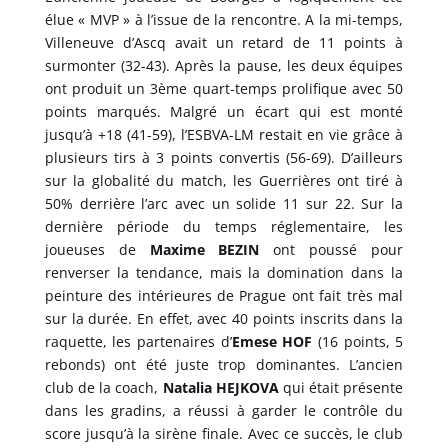
élue « MVP » à l’issue de la rencontre. A la mi-temps,
Villeneuve d’Ascq avait un retard de 11 points à
surmonter (32-43). Après la pause, les deux équipes
ont produit un 3ème quart-temps prolifique avec 50
points marqués. Malgré un écart qui est monté
jusqu’à +18 (41-59), l’ESBVA-LM restait en vie grâce à
plusieurs tirs à 3 points convertis (56-69). D’ailleurs
sur la globalité du match, les Guerrières ont tiré à
50% derrière l’arc avec un solide 11 sur 22. Sur la
dernière période du temps réglementaire, les
joueuses de
Maxime BEZIN
ont poussé pour
renverser la tendance, mais la domination dans la
peinture des intérieures de Prague ont fait très mal
sur la durée. En effet, avec 40 points inscrits dans la
raquette, les partenaires d’
Emese HOF
(16 points, 5
rebonds) ont été juste trop dominantes. L’ancien
club de la coach,
Natalia HEJKOVA
qui était présente
dans les gradins, a réussi à garder le contrôle du
score jusqu’à la sirène finale. Avec ce succès, le club