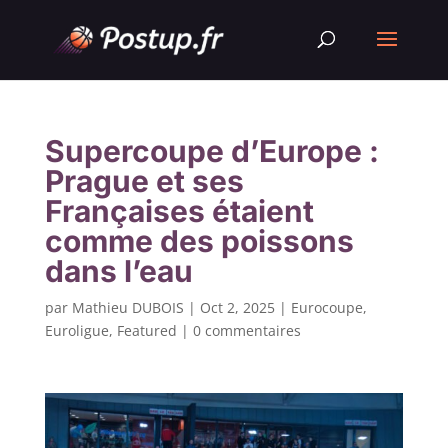
Supercoupe d’Europe :
Prague et ses
Françaises étaient
comme des poissons
dans l’eau
par
Mathieu DUBOIS
|
Oct 2, 2025
|
Eurocoupe
,
Euroligue
,
Featured
|
0 commentaires