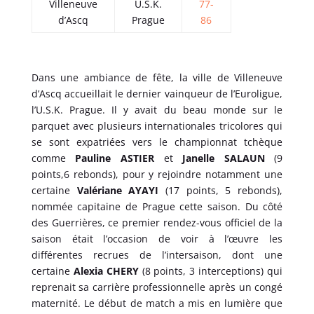
Villeneuve
U.S.K.
77-
d’Ascq
Prague
86
Dans une ambiance de fête, la ville de Villeneuve
d’Ascq accueillait le dernier vainqueur de l’Euroligue,
l’U.S.K. Prague. Il y avait du beau monde sur le
parquet avec plusieurs internationales tricolores qui
se sont expatriées vers le championnat tchèque
comme
Pauline ASTIER
et
Janelle SALAUN
(9
points,6 rebonds), pour y rejoindre notamment une
certaine
Valériane AYAYI
(17 points, 5 rebonds),
nommée capitaine de Prague cette saison. Du côté
des Guerrières, ce premier rendez-vous officiel de la
saison était l’occasion de voir à l’œuvre les
différentes recrues de l’intersaison, dont une
certaine
Alexia CHERY
(8 points, 3 interceptions) qui
reprenait sa carrière professionnelle après un congé
maternité. Le début de match a mis en lumière que