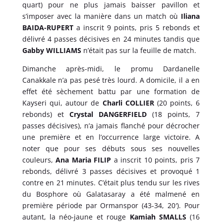
quart) pour ne plus jamais baisser pavillon et
s’imposer avec la manière dans un match où
Iliana
BAIDA-RUPERT
a inscrit 9 points, pris 5 rebonds et
délivré 4 passes décisives en 24 minutes tandis que
Gabby WILLIAMS
n’était pas sur la feuille de match.
Dimanche après-midi, le promu Dardanelle
Canakkale n’a pas pesé très lourd. A domicile, il a en
effet été sèchement battu par une formation de
Kayseri qui, autour de
Charli COLLIER
(20 points, 6
rebonds) et
Crystal DANGERFIELD
(18 points, 7
passes décisives), n’a jamais flanché pour décrocher
une première et en l’occurrence large victoire. A
noter que pour ses débuts sous ses nouvelles
couleurs,
Ana Maria FILIP
a inscrit 10 points, pris 7
rebonds, délivré 3 passes décisives et provoqué 1
contre en 21 minutes. C’était plus tendu sur les rives
du Bosphore où Galatasaray a été malmené en
première période par Ormanspor (43-34, 20′). Pour
autant, la néo-jaune et rouge
Kamiah SMALLS
(16