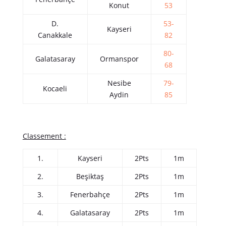
Konut
53
D.
53-
Kayseri
Canakkale
82
80-
Galatasaray
Ormanspor
68
Nesibe
79-
Kocaeli
Aydin
85
Classement :
1.
Kayseri
2Pts
1m
2.
Beşiktaş
2Pts
1m
3.
Fenerbahçe
2Pts
1m
4.
Galatasaray
2Pts
1m