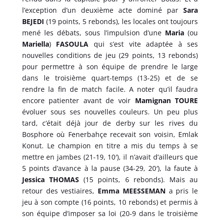
l’exception d’un deuxième acte dominé par
Sara
BEJEDI
(19 points, 5 rebonds), les locales ont toujours
mené les débats, sous l’impulsion d’une
Maria
(ou
Mariella
)
FASOULA
qui s’est vite adaptée à ses
nouvelles conditions de jeu (29 points, 13 rebonds)
pour permettre à son équipe de prendre le large
dans le troisième quart-temps (13-25) et de se
rendre la fin de match facile. A noter qu’il faudra
encore patienter avant de voir
Mamignan TOURE
évoluer sous ses nouvelles couleurs. Un peu plus
tard, c’était déjà jour de derby sur les rives du
Bosphore où Fenerbahçe recevait son voisin, Emlak
Konut. Le champion en titre a mis du temps à se
mettre en jambes (21-19, 10′), il n’avait d’ailleurs que
5 points d’avance à la pause (34-29, 20′), la faute à
Jessica THOMAS
(15 points, 6 rebonds). Mais au
retour des vestiaires,
Emma MEESSEMAN
a pris le
jeu à son compte (16 points, 10 rebonds) et permis à
son équipe d’imposer sa loi (20-9 dans le troisième