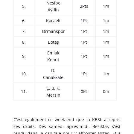
Nesibe
5.
2Pts
1m
Aydin
6.
Kocaeli
1Pt
1m
7.
Ormanspor
1Pt
1m
8.
Botaş
1Pt
1m
Emlak
9.
1Pt
1m
Konut
D.
10.
1Pt
1m
Canakkale
Ç. B. K.
11.
0Pt
0m
Mersin
C’est également ce week-end que la KBSL a repris
ses droits. Dès samedi après-midi, Besiktas s’est
rendu dans la capitale pour y affronter Botas. Et à