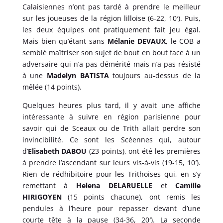
Calaisiennes n’ont pas tardé à prendre le meilleur
sur les joueuses de la région lilloise (6-22, 10′). Puis,
les deux équipes ont pratiquement fait jeu égal.
Mais bien qu’étant sans
Mélanie DEVAUX
, le COB a
semblé maîtriser son sujet de bout en bout face à un
adversaire qui n’a pas démérité mais n’a pas résisté
à une
Madelyn BATISTA
toujours au-dessus de la
mêlée (14 points).
Quelques heures plus tard, il y avait une affiche
intéressante à suivre en région parisienne pour
savoir qui de Sceaux ou de Trith allait perdre son
invincibilité. Ce sont les Scéennes qui, autour
d’
Elisabeth DABOU
(23 points), ont été les premières
à prendre l’ascendant sur leurs vis-à-vis (19-15, 10′).
Rien de rédhibitoire pour les Trithoises qui, en s’y
remettant à
Helena DELARUELLE
et
Camille
HIRIGOYEN
(15 points chacune), ont remis les
pendules à l’heure pour repasser devant d’une
courte tête à la pause (34-36, 20′). La seconde