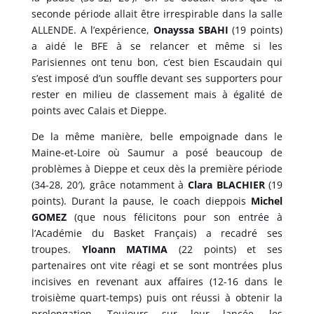
seconde période allait être irrespirable dans la salle
ALLENDE. A l’expérience,
Onayssa SBAHI
(19 points)
a aidé le BFE à se relancer et même si les
Parisiennes ont tenu bon, c’est bien Escaudain qui
s’est imposé d’un souffle devant ses supporters pour
rester en milieu de classement mais à égalité de
points avec Calais et Dieppe.
De la même manière, belle empoignade dans le
Maine-et-Loire où Saumur a posé beaucoup de
problèmes à Dieppe et ceux dès la première période
(34-28, 20′), grâce notamment à
Clara BLACHIER
(19
points). Durant la pause, le coach dieppois
Michel
GOMEZ
(que nous félicitons pour son entrée à
l’Académie du Basket Français) a recadré ses
troupes.
Yloann MATIMA
(22 points) et ses
partenaires ont vite réagi et se sont montrées plus
incisives en revenant aux affaires (12-16 dans le
troisième quart-temps) puis ont réussi à obtenir la
prolongation. Toujours sur leur lancée, les