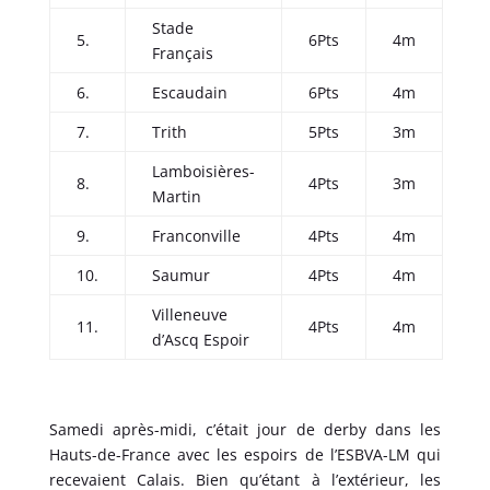
Stade
5.
6Pts
4m
Français
6.
Escaudain
6Pts
4m
7.
Trith
5Pts
3m
Lamboisières-
8.
4Pts
3m
Martin
9.
Franconville
4Pts
4m
10.
Saumur
4Pts
4m
Villeneuve
11.
4Pts
4m
d’Ascq Espoir
Samedi après-midi, c’était jour de derby dans les
Hauts-de-France avec les espoirs de l’ESBVA-LM qui
recevaient Calais. Bien qu’étant à l’extérieur, les