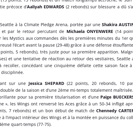
tie précoce d’
Aaliyah EDWARDS
(2 rebonds) sur blessure a dû s’
Seattle à la Climate Pledge Arena, portée par une
Shakira AUST
 et par le retour percutant de
Michaela ONYENWERE
(14 poin
ler les Mystics aux commandes dès les premières minutes du 1er q
reusé l’écart avant la pause (29-48) grâce à une défense étouffante
 points, 5 rebonds), très juste pour sa première apparition. Malgr
ses) et une tentative de réaction au retour des vestiaires, Seattle 
 à recoller, concédant une cinquième défaite cette saison face 
disciplinée.
uyant sur une
Jessica SHEPARD
(22 points, 20 rebonds, 10 pa
double de la saison et d’une 2ème mi-temps totalement maîtrisée
brillante pour sa première titularisation et d’une
Paige BUECKER
me », les Wings ont renversé les Aces grâce à un 50-34 infligé apr
ints, 7 rebonds) et un bon début de match de
Chennedy CART
e à l’impact intérieur des Wings et à la montée en puissance du coll
 4ème quart-temps (77-75).