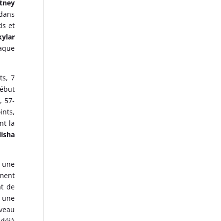
ttney
 dans
ds et
kylar
taque
ts, 7
début
, 57-
ints,
nt la
lisha
r une
ement
at de
à une
uveau
 déjà