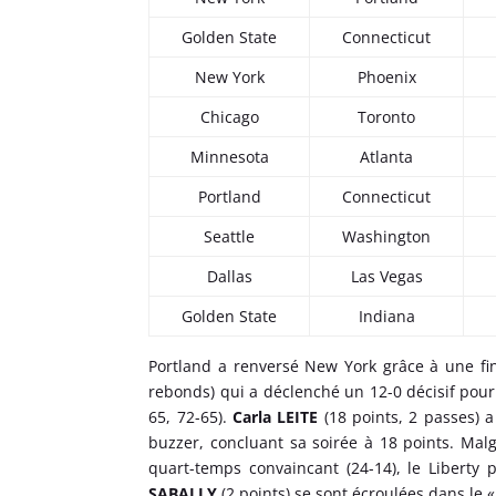
Golden State
Connecticut
New York
Phoenix
Chicago
Toronto
Minnesota
Atlanta
Portland
Connecticut
Seattle
Washington
Dallas
Las Vegas
Golden State
Indiana
Portland a renversé New York grâce à une fi
rebonds) qui a déclenché un 12-0 décisif pour 
65, 72-65).
Carla LEITE
(18 points, 2 passes)
a
buzzer, concluant sa soirée à 18 points. Ma
quart-temps convaincant (24-14), le Liberty 
SABALLY
(2 points) se sont écroulées dans le 