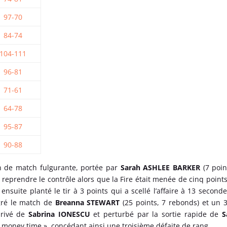
97-70
84-74
104-111
96-81
71-61
64-78
95-87
90-88
n de match fulgurante, portée par
Sarah ASHLEE BARKER
(7 poin
reprendre le contrôle alors que la Fire était menée de cinq points
 ensuite planté le tir à 3 points qui a scellé l’affaire à 13 second
lgré le match de
Breanna STEWART
(25 points, 7 rebonds)
et un 
privé de
Sabrina IONESCU
et perturbé par la sortie rapide de
S
« money time », concédant ainsi une troisième défaite de rang.