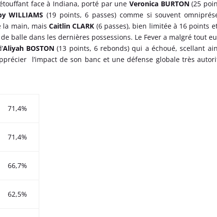
étouffant face à Indiana, porté par une
Veronica BURTON
(25 poin
by WILLIAMS
(19 points, 6 passes) comme si souvent omniprés
e la main, mais
Caitlin CLARK
(6 passes), bien limitée à 16 points e
s de balle dans les dernières possessions. Le Fever a malgré tout e
’
Aliyah BOSTON
(13 points, 6 rebonds) qui a échoué, scellant ain
précier l’impact de son banc et une défense globale très autori
71,4%
71,4%
66,7%
62,5%