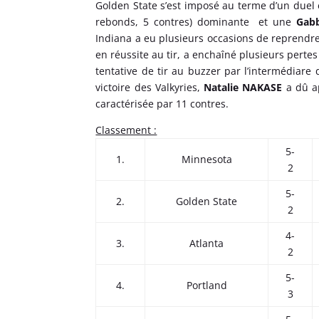
Golden State s’est imposé au terme d’un duel 
rebonds, 5 contres) dominante et une
Gab
Indiana a eu plusieurs occasions de reprendr
en réussite au tir, a enchaîné plusieurs perte
tentative de tir au buzzer par l’intermédiare d
victoire des Valkyries,
Natalie NAKASE
a dû ap
caractérisée par 11 contres.
Classement :
5-
1.
Minnesota
2
5-
2.
Golden State
2
4-
3.
Atlanta
2
5-
4.
Portland
3