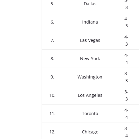
5-
5.
Dallas
3
4-
6.
Indiana
3
4-
7.
Las Vegas
3
4-
8.
New-York
4
3-
9.
Washington
3
3-
10.
Los Angeles
3
4-
11.
Toronto
4
3-
12.
Chicago
4