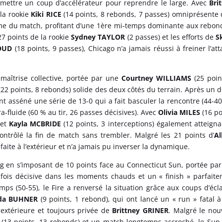
emettre un coup d’accélérateur pour reprendre le large. Avec
Bri
 la rookie
Kiki RICE
(14 points, 8 rebonds, 7 passes) omniprésente
thme du match, profitant d’une 1ère mi‑temps dominante aux rebon
27 points de la rookie
Sydney TAYLOR
(2 passes) et les efforts de
S
OUD
(18 points, 9 passes), Chicago n’a jamais réussi à freiner l’at
aîtrise collective, portée par une
Courtney WILLIAMS
(25 poin
(22 points, 8 rebonds) solide des deux côtés du terrain. Après un 
t asséné une série de 13-0 qui a fait basculer la rencontre (44-40
a‑fluide (60 % au tir, 26 passes décisives). Avec
Olivia MILES
(16 po
 et
Kayla MCBRIDE
(12 points, 3 interceptions) également atteigna
ntrôlé la fin de match sans trembler. Malgré les 21 points d’
Al
faite à l’extérieur et n’a jamais pu inverser la dynamique.
ng en s’imposant de 10 points face au Connecticut Sun, portée pa
 fois décisive dans les moments chauds et un « finish » parfait
s (50-55), le Fire a renversé la situation grâce aux coups d’écl
eda BUHNER
(9 points, 1 rebond), qui ont lancé un « run » fatal 
extérieure et toujours privée de
Brittney GRINER
. Malgré le no
W
(13 points, 13 rebonds) et un match longtemps accroché, le Sun