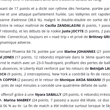
sant de 17 points et a dicté son rythme dès l’entame, portée pa
sive et une attaque parfaitement huilée. Les Valkyries ont rapid
panne d’adresse (38,6 %), malgré le double-double en sortie de
 Entre le retour maîtrisé de
Cecilia ZANDALASINI
(6 points, 1 passe
 7 rebonds), et les débuts de la rookie
Juste JOCYTE
(5 points, 2 pas
tée. Connecticut, toujours en « road trip » et privé de
Brittney GR
 dynamique adverse.
ominant Phoenix 84-74, portée par une
Marine JOHANNES
(21 poin
el JONES
(17 points, 12 rebonds) impériale dans le 3ème quart-t
ourné le match avec un 23-0 foudroyant, profitant des pertes de bal
absences, le Liberty était renforcé par les retours de
Betnijah L
BICH
(9 points, 2 interceptions), New York a contrôlé la fin de renc
ah COPPER
(2 passes) et le retour de
Monique AKOA MAKANI
(9 po
 près de sept minutes a concédé une quatrième défaite de suite.
 offensif grâce à une
Nyara SABALLY
(29 points, 6 rebonds) irrésis
BA.
Marina MABREY
(24 points, 7 passes) a aussi été létale, ce duo
 à 56 % au tir. La fin de match a été indécise surtout lorsque le Sk