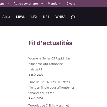
ope
Autres continents
Monde
Divers
Actu
LBWL
LF2
NF1
WNBA
Fil d'actualités
Women’s Series CS Rapid : Un
dimanche qui s’annonce
haletant !
8 août 2026
Euro U18 2026 : Les Bleuettes
filent en finale pour affronter les
tenantes du titre !
8 août 2026
Turquie : Le C. B. K. Mersin et