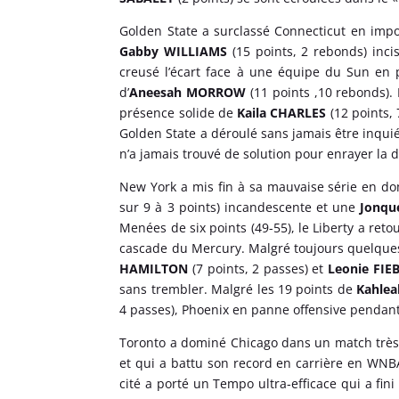
Golden State a surclassé Connecticut en impo
Gabby WILLIAMS
(15 points, 2 rebonds) inci
creusé l’écart face à une équipe du Sun en 
d’
Aneesah MORROW
(11 points ,10 rebonds).
présence solide de
Kaila CHARLES
(12 points,
Golden State a déroulé sans jamais être inquié
n’a jamais trouvé de solution pour enrayer la
New York a mis fin à sa mauvaise série en d
sur 9 à 3 points) incandescente et une
Jonqu
Menées de six points (49-55), le Liberty a ret
cascade du Mercury. Malgré toujours quelques 
HAMILTON
(7 points, 2 passes) et
Leonie FIE
sans trembler. Malgré les 19 points de
Kahle
4 passes), Phoenix en panne offensive pendant
Toronto a dominé Chicago dans un match très
et qui a battu son record en carrière en WN
cité a porté un Tempo ultra‑efficace qui a fini