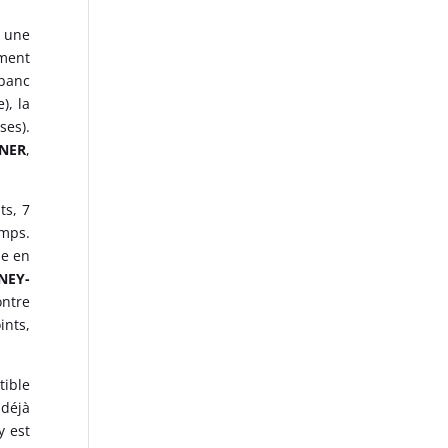
r une
ement
 banc
), la
ses).
INER
,
ts, 7
emps.
le en
ANEY-
ontre
ints,
tible
 déjà
y est