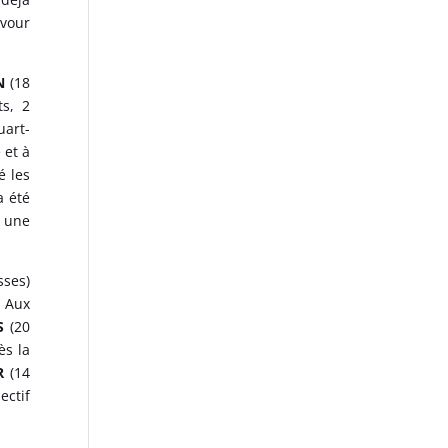
avour
IN
(18
ts, 2
uart-
 et à
é les
a été
à une
sses)
. Aux
S
(20
ès la
ER
(14
ectif