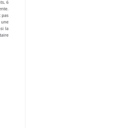
ts, 6
ente.
t pas
u une
si la
taire