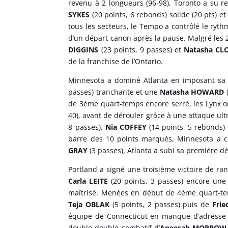
revenu à 2 longueurs (96-98), Toronto a su r
SYKES
(20 points, 6 rebonds) solide (20 pts) et
tous les secteurs, le Tempo a contrôlé le ry
d’un départ canon après la pause. Malgré les 
DIGGINS
(23 points, 9 passes) et
Natasha CL
de la franchise de l’Ontario.
Minnesota a dominé Atlanta en imposant sa m
passes) tranchante et une
Natasha HOWARD
de 3ème quart-temps encore serré, les Lynx on
40), avant de dérouler grâce à une attaque ultr
8 passes),
Nia COFFEY
(14 points, 5 rebonds)
barre des 10 points marqués, Minnesota a co
GRAY
(3 passes), Atlanta a subi sa première dé
Portland a signé une troisième victoire de ra
Carla LEITE
(20 points, 3 passes) encore une
maîtrisé. Menées en début de 4ème quart-temp
Teja OBLAK
(5 points, 2 passes) puis de
Fri
équipe de Connecticut en manque d’adresse 
double‑double combatif d’
Aneesah MORRO