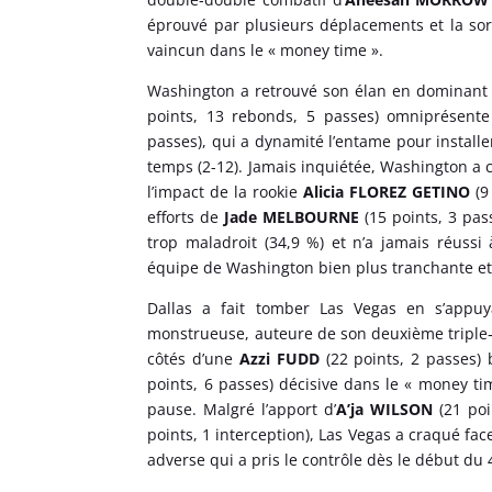
éprouvé par plusieurs déplacements et la sor
vaincun dans le « money time ».
Washington a retrouvé son élan en dominant 
points, 13 rebonds, 5 passes) omniprésente
passes), qui a dynamité l’entame pour instal
temps (2-12). Jamais inquiétée, Washington a c
l’impact de la rookie
Alicia FLOREZ GETINO
(9
efforts de
Jade MELBOURNE
(15 points, 3 pas
trop maladroit (34,9 %) et n’a jamais réussi
équipe de Washington bien plus tranchante et 
Dallas a fait tomber Las Vegas en s’app
monstrueuse, auteure de son deuxième triple‑
côtés d’une
Azzi FUDD
(22 points, 2 passes) 
points, 6 passes) décisive dans le « money ti
pause. Malgré l’apport d’
A’ja WILSON
(21 po
points, 1 interception), Las Vegas a craqué fac
adverse qui a pris le contrôle dès le début du