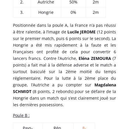
2.
Autriche
50%
2m
3.
Hongrie
0%
2m
Positionnée dans la poule A, la France n’a pas réussi
à être ralentie, à l’image de
Lucile JEROME
(12 points
sur le premier match, puis 6 points sur le second). La
Hongrie a été mis rapidement à la faute et les
Françaises ont profité de cela pour convertir 6
lancers francs. Contre l’Autriche,
Eléna ZEMOURA
(7
points) a fait mal à la défense adverse et le match a
surtout basculé sur la 2ème moitié du temps
réglementaire. Pour la lutte à la 2ème place du
groupe, l’Autriche a pu compter sur
Magdalena
SCHMIDT
(8 points, 2 rebonds) pour se défaire de la
Hongrie dans un match qui s’est clairement joué sur
les dernières possessions.
Poule B :
Pays-
Rép.
8-