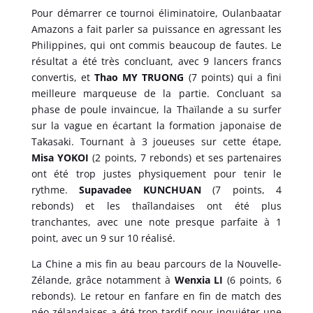
Pour démarrer ce tournoi éliminatoire, Oulanbaatar
Amazons a fait parler sa puissance en agressant les
Philippines, qui ont commis beaucoup de fautes. Le
résultat a été très concluant, avec 9 lancers francs
convertis, et
Thao MY TRUONG
(7 points) qui a fini
meilleure marqueuse de la partie. Concluant sa
phase de poule invaincue, la Thaïlande a su surfer
sur la vague en écartant la formation japonaise de
Takasaki. Tournant à 3 joueuses sur cette étape,
Misa YOKOI
(2 points, 7 rebonds) et ses partenaires
ont été trop justes physiquement pour tenir le
rythme.
Supavadee KUNCHUAN
(7 points, 4
rebonds) et les thaîlandaises ont été plus
tranchantes, avec une note presque parfaite à 1
point, avec un 9 sur 10 réalisé.
La Chine a mis fin au beau parcours de la Nouvelle-
Zélande, grâce notamment à
Wenxia LI
(6 points, 6
rebonds). Le retour en fanfare en fin de match des
néo-zélandaises a été trop tardif pour inquiéter une