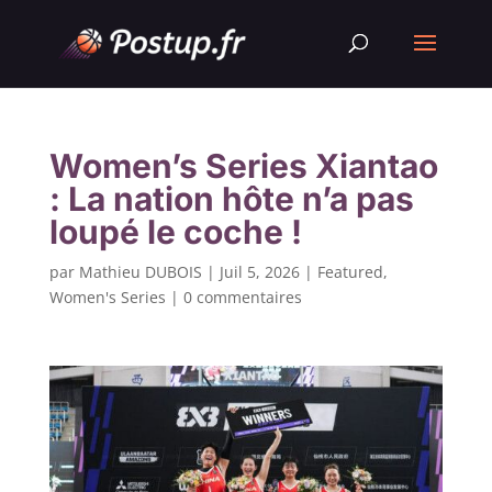
Women’s Series Xiantao
: La nation hôte n’a pas
loupé le coche !
par
Mathieu DUBOIS
|
Juil 5, 2026
|
Featured
,
Women's Series
|
0 commentaires