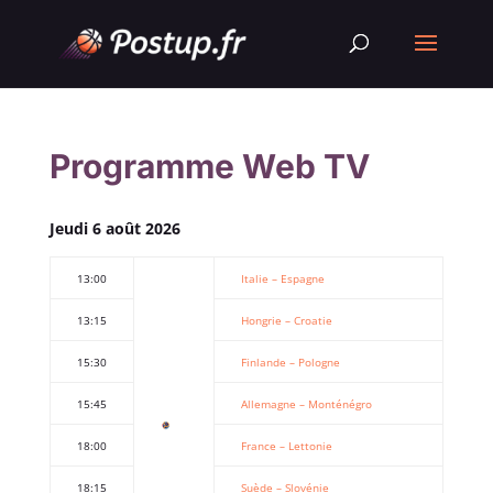
Programme Web TV
Jeudi 6 août 2026
13:00
Italie – Espagne
13:15
Hongrie – Croatie
15:30
Finlande – Pologne
15:45
Allemagne – Monténégro
18:00
France – Lettonie
18:15
Suède – Slovénie