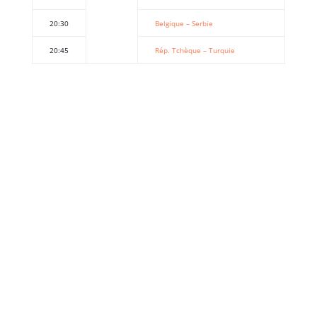
20:30
Belgique – Serbie
20:45
Rép. Tchèque – Turquie