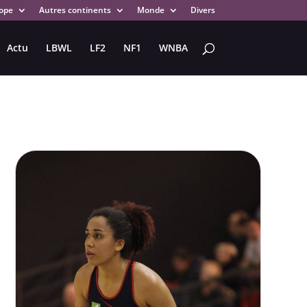
ope
Autres continents
Monde
Divers
Actu
LBWL
LF2
NF1
WNBA