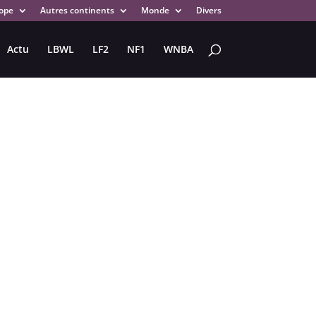
ope
Autres continents
Monde
Divers
Actu
LBWL
LF2
NF1
WNBA