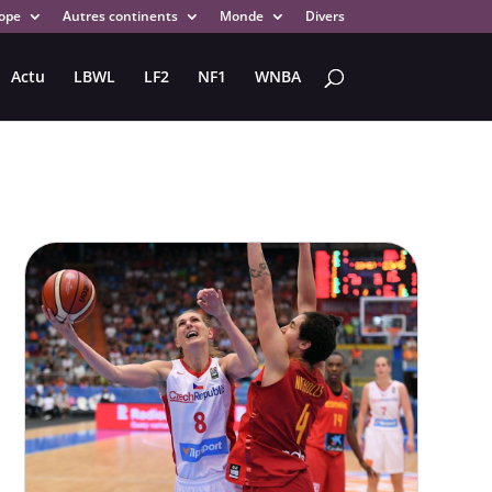
ope
Autres continents
Monde
Divers
Actu
LBWL
LF2
NF1
WNBA