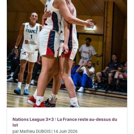
Nations League 3×3 : La France reste au-dessus du
lot
par
Mathieu DUBOIS
|
14 Juin 2026