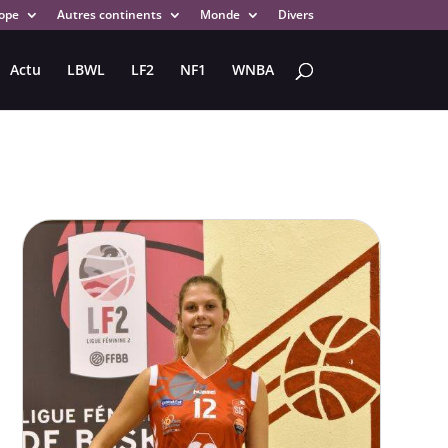
ope
Autres continents
Monde
Divers
Actu
LBWL
LF2
NF1
WNBA