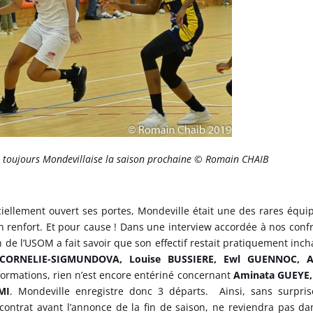
oujours Mondevillaise la saison prochaine © Romain CHAIB
iciellement ouvert ses portes, Mondeville était une des rares équi
n renfort. Et pour cause ! Dans une interview accordée à nos conf
h de l’USOM a fait savoir que son effectif restait pratiquement inc
 CORNELIE-SIGMUNDOVA, Louise BUSSIERE, Ewl GUENNOC, A
formations, rien n’est encore entériné concernant
Aminata GUEYE,
MI
. Mondeville enregistre donc 3 départs. Ainsi, sans surpris
contrat avant l’annonce de la fin de saison, ne reviendra pas da