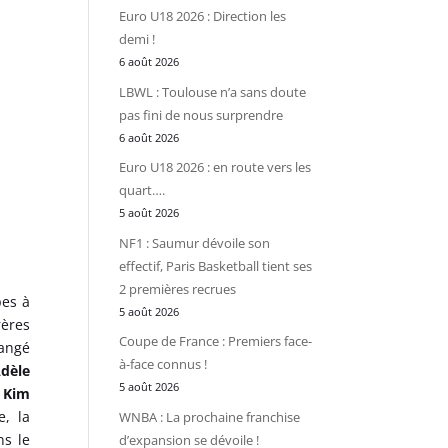
Euro U18 2026 : Direction les
demi !
6 août 2026
LBWL : Toulouse n’a sans doute
pas fini de nous surprendre
6 août 2026
Euro U18 2026 : en route vers les
quart….
5 août 2026
NF1 : Saumur dévoile son
effectif, Paris Basketball tient ses
2 premières recrues
pes à
5 août 2026
rères
Coupe de France : Premiers face-
hangé
à-face connus !
dèle
5 août 2026
 Kim
e, la
WNBA : La prochaine franchise
ns le
d’expansion se dévoile !