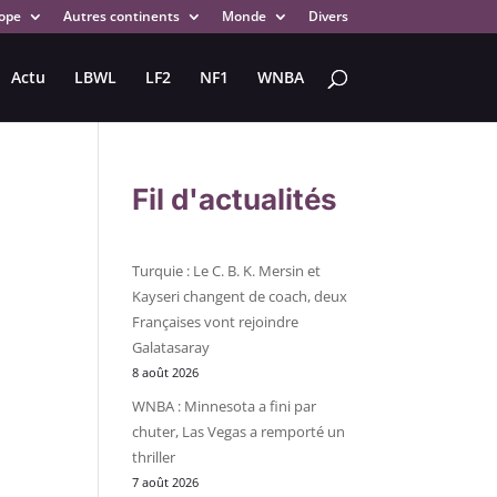
ope
Autres continents
Monde
Divers
Actu
LBWL
LF2
NF1
WNBA
Fil d'actualités
Turquie : Le C. B. K. Mersin et
Kayseri changent de coach, deux
Françaises vont rejoindre
Galatasaray
8 août 2026
WNBA : Minnesota a fini par
chuter, Las Vegas a remporté un
thriller
7 août 2026