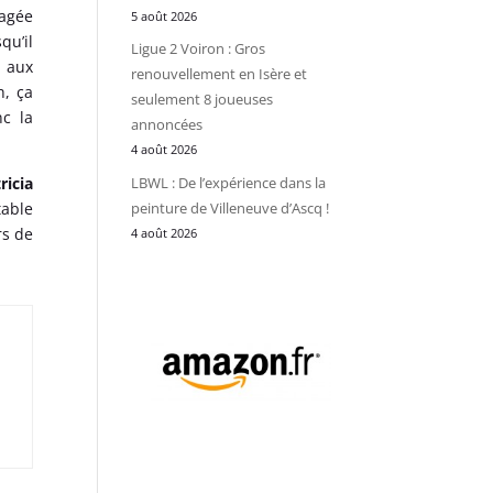
gagée
5 août 2026
qu’il
Ligue 2 Voiron : Gros
r aux
renouvellement en Isère et
h, ça
seulement 8 joueuses
nc la
annoncées
4 août 2026
LBWL : De l’expérience dans la
ricia
peinture de Villeneuve d’Ascq !
table
rs de
4 août 2026