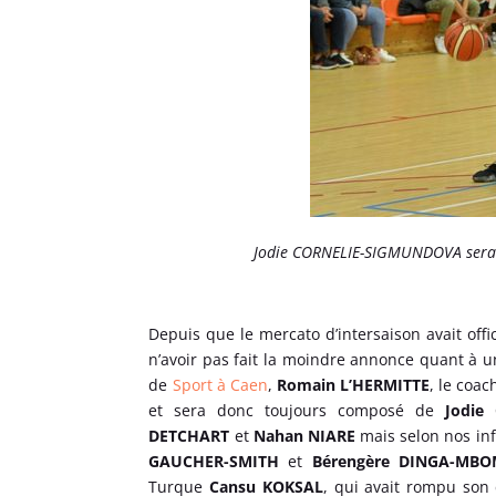
Jodie CORNELIE-SIGMUNDOVA sera t
Depuis que le mercato d’intersaison avait off
n’avoir pas fait la moindre annonce quant à u
de
Sport à Caen
,
Romain L’HERMITTE
, le coac
et sera donc toujours composé de
Jodie
DETCHART
et
Nahan NIARE
mais selon nos in
GAUCHER-SMITH
et
Bérengère DINGA-MBO
Turque
Cansu KOKSAL
, qui avait rompu son 