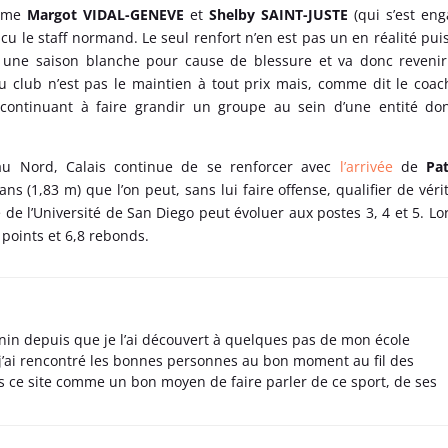
omme
Margot VIDAL-GENEVE
et
Shelby SAINT-JUSTE
(qui s’est en
cu le staff normand. Le seul renfort n’en est pas un en réalité puis
e une saison blanche pour cause de blessure et va donc reveni
s du club n’est pas le maintien à tout prix mais, comme dit le coac
n continuant à faire grandir un groupe au sein d’une entité do
 au Nord, Calais continue de se renforcer avec
l’arrivée
de
Pat
ans (1,83 m) que l’on peut, sans lui faire offense, qualifier de véri
de l’Université de San Diego peut évoluer aux postes 3, 4 et 5. Lo
 points et 6,8 rebonds.
nin depuis que je l’ai découvert à quelques pas de mon école
 j’ai rencontré les bonnes personnes au bon moment au fil des
s ce site comme un bon moyen de faire parler de ce sport, de ses