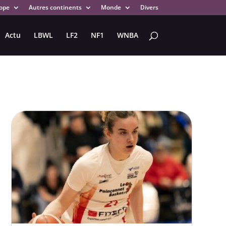
ope
Autres continents
Monde
Divers
Actu
LBWL
LF2
NF1
WNBA