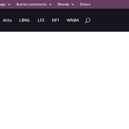
ope
Autres continents
Monde
Divers
Actu
LBWL
LF2
NF1
WNBA