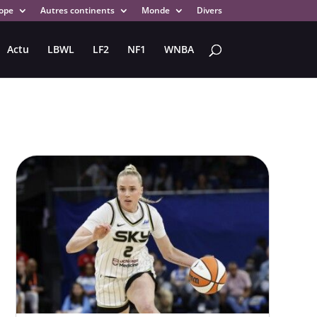
ope
Autres continents
Monde
Divers
Actu
LBWL
LF2
NF1
WNBA