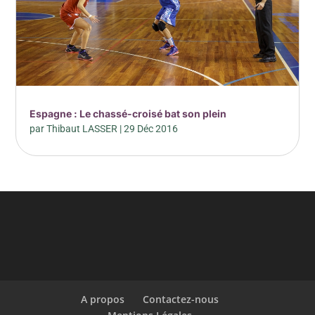
Espagne : Le chassé-croisé bat son plein
par
Thibaut LASSER
|
29 Déc 2016
A propos
Contactez-nous